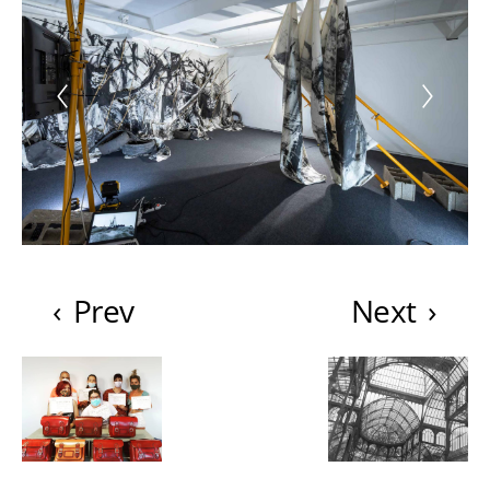
‹
Prev
Next
›