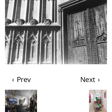
‹
Prev
Next
›