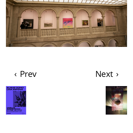
‹
Prev
Next
›