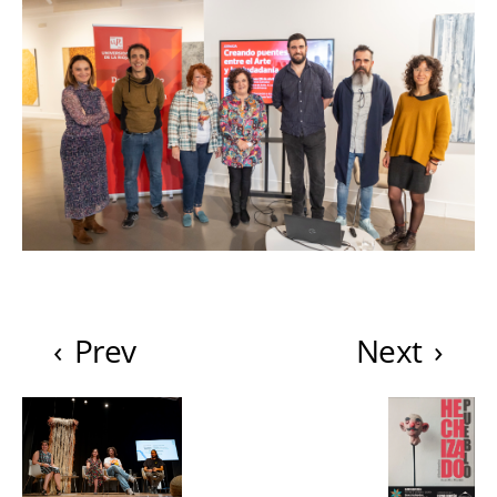
‹
Prev
Next
›