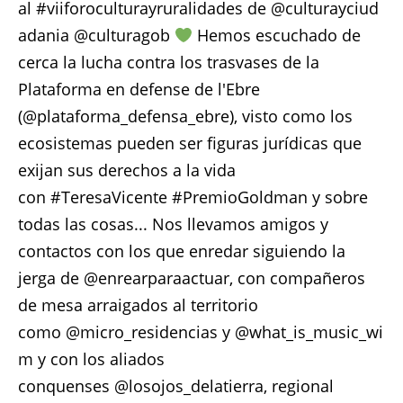
al #viiforoculturayruralidades de @culturayciud
adania @culturagob
Hemos escuchado de
cerca la lucha contra los trasvases de la
Plataforma en defense de l'Ebre
(@plataforma_defensa_ebre), visto como los
ecosistemas pueden ser figuras jurídicas que
exijan sus derechos a la vida
con #TeresaVicente #PremioGoldman y sobre
todas las cosas... Nos llevamos amigos y
contactos con los que enredar siguiendo la
jerga de @enrearparaactuar, con compañeros
de mesa arraigados al territorio
como @micro_residencias y @what_is_music_wi
m y con los aliados
conquenses @losojos_delatierra, regional