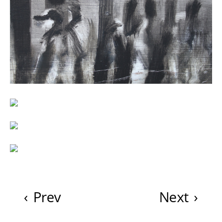
‹
Prev
Next
›