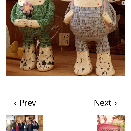
‹
Prev
Next
›