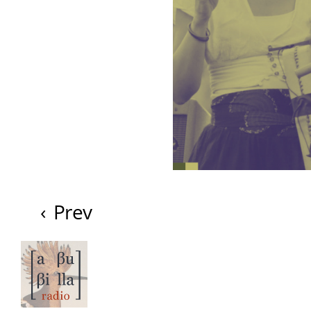
‹
Prev