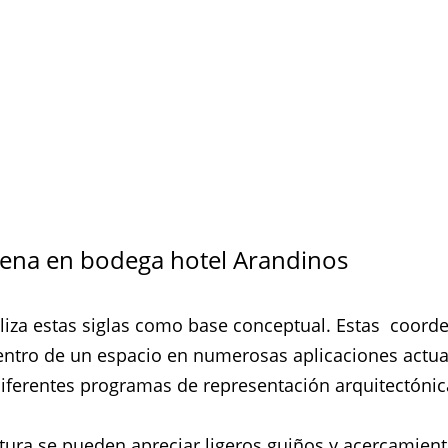
Tena en bodega hotel Arandinos
iliza estas siglas como base conceptual. Estas coord
entro de un espacio en numerosas aplicaciones actual
 diferentes programas de representación arquitectóni
tura se pueden apreciar ligeros guiños y acercamient