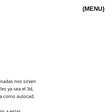
(MENU)
enadas nos sirven
es ya sea el 3d,
ca como autocad.
os a estas