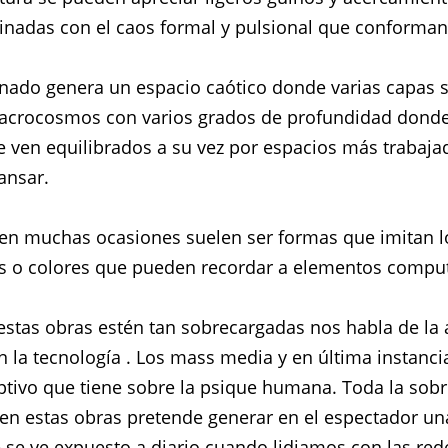
inadas con el caos formal y pulsional que conforman
nado genera un espacio caótico donde varias capas 
crocosmos con varios grados de profundidad donde 
 ven equilibrados a su vez por espacios más trabaja
ansar.
en muchas ocasiones suelen ser formas que imitan l
as o colores que pueden recordar a elementos compu
estas obras estén tan sobrecargadas nos habla de la
 la tecnología . Los mass media y en última instancia
uptivo que tiene sobre la psique humana. Toda la sobr
 en estas obras pretende generar en el espectador u
 se ve expuesto a diario cuando lidiamos con las red