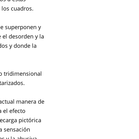
 los cuadros.
se superponen y
el desorden y la
dos y donde la
o tridimensional
tarizados.
 actual manera de
 el efecto
ecarga pictórica
na sensación
es y la abusiva